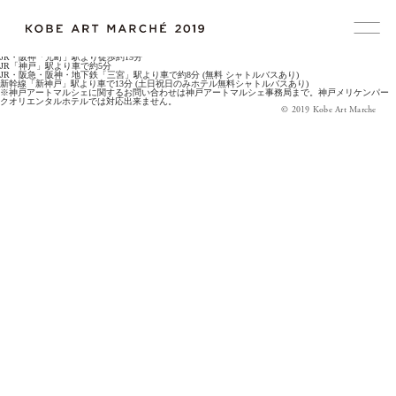
Access
神戸メリケンパークオリエンタルホテル
所在地
〒650-0042 神戸市中央区波止場町5-6
URL
www.kobe-orientalhotel.co.jp
JR・阪神「元町」駅より徒歩約15分
JR「神戸」駅より車で約5分
JR・阪急・阪神・地下鉄「三宮」駅より車で約8分 (無料 シャトルバスあり)
新幹線「新神戸」駅より車で13分 (土日祝日のみホテル無料シャトルバスあり)
※神戸アートマルシェに関するお問い合わせは神戸アートマルシェ事務局まで。神戸メリケンパー
クオリエンタルホテルでは対応出来ません。
© 2019 Kobe Art Marche