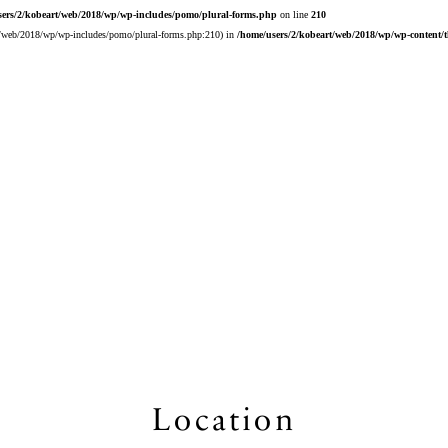
sers/2/kobeart/web/2018/wp/wp-includes/pomo/plural-forms.php
on line
210
art/web/2018/wp/wp-includes/pomo/plural-forms.php:210) in
/home/users/2/kobeart/web/2018/wp/wp-content/
Location