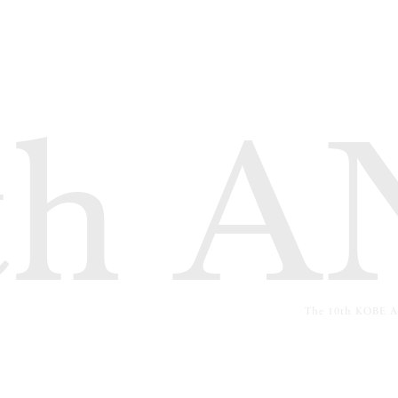
th 
The 10th KOBE AR