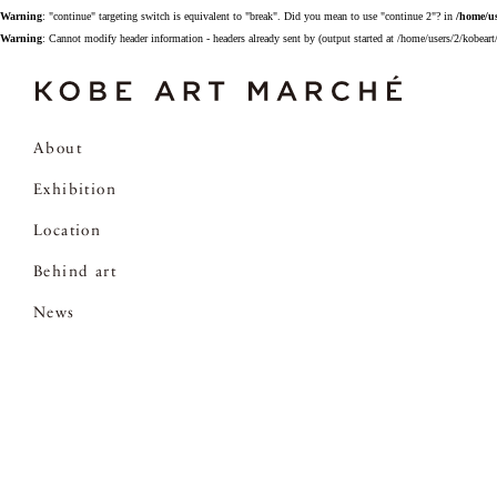
Warning
: "continue" targeting switch is equivalent to "break". Did you mean to use "continue 2"? in
/home/u
Warning
: Cannot modify header information - headers already sent by (output started at /home/users/2/kobe
About
Exhibition
Location
Behind art
News