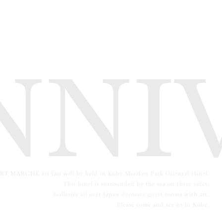
ANN
T MARCHE art fair will be held in Kobe Meriken Park Oriental Hotel.
This hotel is surrounded by the sea on three sides.
Galleries all over Japan decorate guest rooms with art.
Please come and see us in Kobe.
©︎2018 Kobe Art Marche.