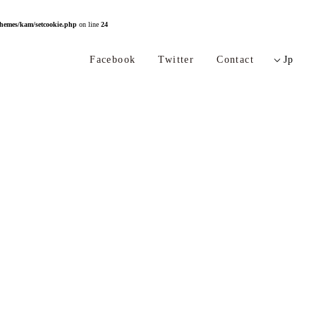
themes/kam/setcookie.php
on line
24
Facebook
Twitter
Contact
Jp